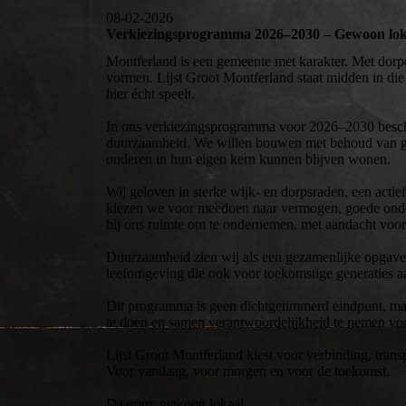
08-02-2026
Verkiezingsprogramma 2026–2030 – Gewoon lok
Montferland is een gemeente met karakter. Met dorp
vormen. Lijst Groot Montferland staat midden in die
hier écht speelt.
In ons verkiezingsprogramma voor 2026–2030 beschri
duurzaamheid. We willen bouwen met behoud van gro
ouderen in hun eigen kern kunnen blijven wonen.
Wij geloven in sterke wijk- en dorpsraden, een actief
kiezen we voor meedoen naar vermogen, goede onde
bij ons ruimte om te ondernemen, met aandacht voor 
Duurzaamheid zien wij als een gezamenlijke opgave:
leefomgeving die ook voor toekomstige generaties aan
Dit programma is geen dichtgetimmerd eindpunt, ma
te doen en samen verantwoordelijkheid te nemen vo
Lijst Groot Montferland kiest voor verbinding, trans
Voor vandaag, voor morgen en voor de toekomst.
Daarom: gewoon lokaal.