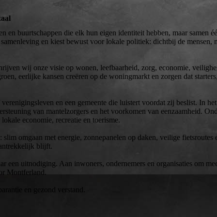
aal
en en buurtschappen die elk hun eigen identiteit hebben, maar samen 
 samenleving en kiest bewust voor lokale politiek: dichtbij de mensen,
jven wij onze visie op wonen, leefbaarheid, zorg, economie, veilighe
en, eerlijke kansen creëren op de woningmarkt en zorgen dat starters
 verenigingsleven en een gemeente die luistert voordat zij beslist. In he
rsteuning van mantelzorgers en het voorkomen van eenzaamheid. Ond
lokale economie, recreatie en toerisme.
 slim omgaan met energie, zonnepanelen op daken, veilige fietsroutes 
trekkelijk blijft.
ar een uitnodiging. Aan inwoners, ondernemers en organisaties om me
or Montferland.
parantie en gezond verstand.