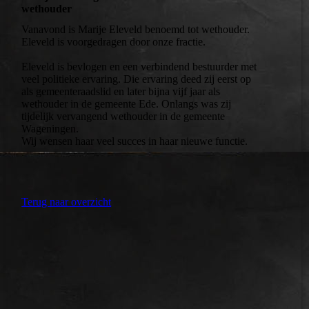
wethouder
Vanavond is Marije Eleveld benoemd tot wethouder.
Eleveld is voorgedragen door onze fractie.
Eleveld is bevlogen en een verbindend bestuurder met
veel politieke ervaring. Die ervaring deed zij eerst op
als gemeenteraadslid en later bijna vijf jaar als
wethouder in de gemeente Ede. Onlangs was zij
tijdelijk vervangend wethouder in de gemeente
Wageningen.
Wij wensen haar veel succes in haar nieuwe functie.
Terug naar overzicht