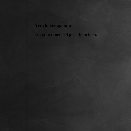
Activiteitenagenda
Er zijn momenteel geen berichten.